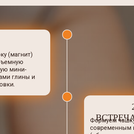
ку (магнит)
бъемную
ую мини-
пами глины и
овки.
ВСТРЕЧ
Формуем чашку
современным 