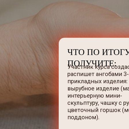
ЧТО ПО ИТОГ
ПОЛУЧИТЕ:
Участник курса созда
распишет ангобами 3-
прикладных изделия:
вырубное изделие (ма
интерьерную мини-
скульптуру, чашку с р
цветочный горшок (м
поддоном).