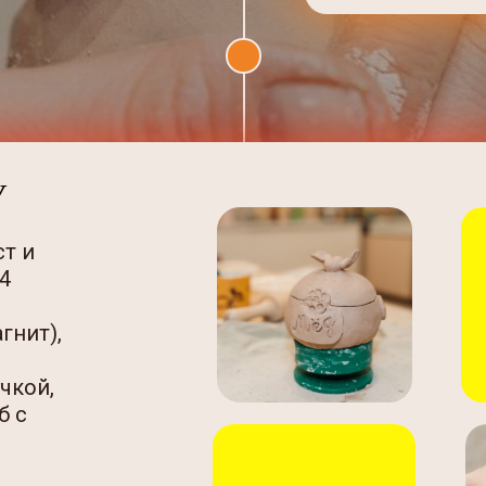
У
ст и
4
гнит),
учкой,
б с