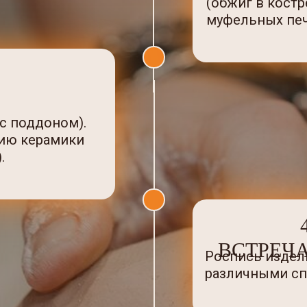
(обжиг в костр
муфельных печах
с поддоном).
рию керамики
.
ВСТРЕЧ
Роспись издел
различными сп