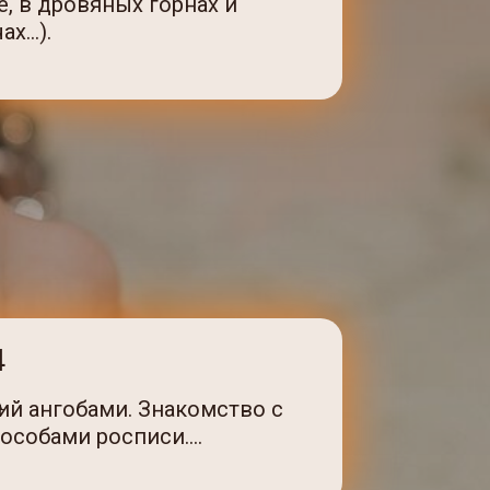
е, в дровяных горнах и
...).
4
А
ий ангобами. Знакомство с
особами росписи….